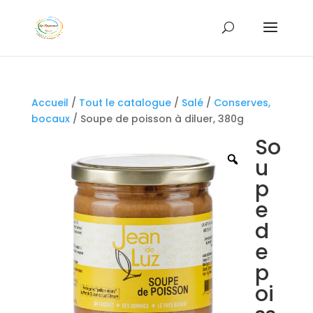
Accueil
/
Tout le catalogue
/
Salé
/
Conserves,
bocaux
/ Soupe de poisson à diluer, 380g
So
u
p
e
d
e
p
oi