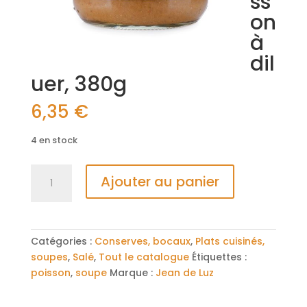
ss
on
à
dil
uer, 380g
6,35
€
4 en stock
Ajouter au panier
Catégories :
Conserves, bocaux
,
Plats cuisinés,
soupes
,
Salé
,
Tout le catalogue
Étiquettes :
poisson
,
soupe
Marque :
Jean de Luz