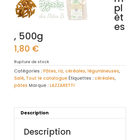
pl
èt
es
, 500g
1,80
€
Rupture de stock
Catégories :
Pâtes, riz, céréales, légumineuses
,
Salé
,
Tout le catalogue
Étiquettes :
céréales
,
pâtes
Marque :
LAZZARETTI
Description
Description