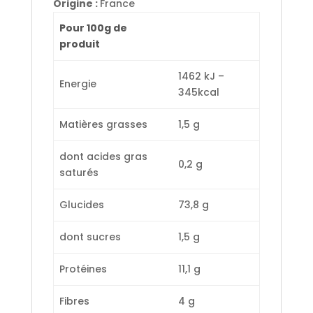
Origine :
France
Pour 100g de
produit
1462 kJ –
Energie
345kcal
Matières grasses
1,5 g
dont acides gras
0,2 g
saturés
Glucides
73,8 g
dont sucres
1,5 g
Protéines
11,1 g
Fibres
4 g