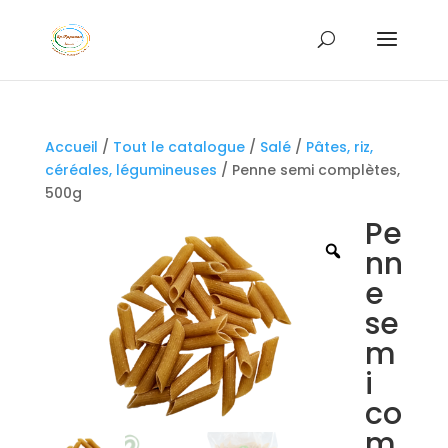
Accueil
/
Tout le catalogue
/
Salé
/
Pâtes, riz,
céréales, légumineuses
/ Penne semi complètes,
500g
Pe
nn
e
se
m
i
co
m