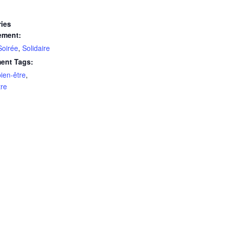
ies
ement:
Soirée
,
Solidaire
ent Tags:
bien-être
,
re