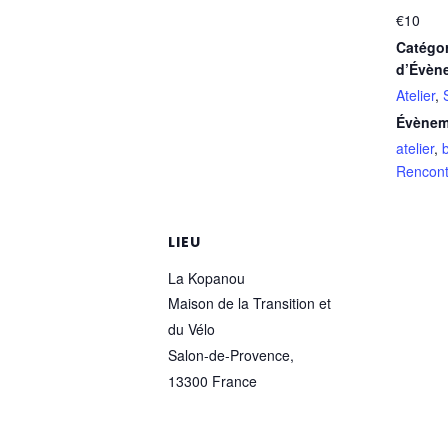
€10
Catégor
d’Évèn
Atelier
,
Évènem
atelier
,
Rencont
LIEU
La Kopanou
Maison de la Transition et
du Vélo
Salon-de-Provence
,
13300
France