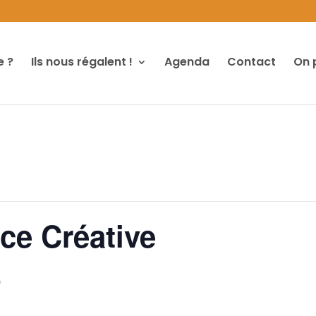
 ?
Ils nous régalent !
Agenda
Contact
On 
nce Créative
0